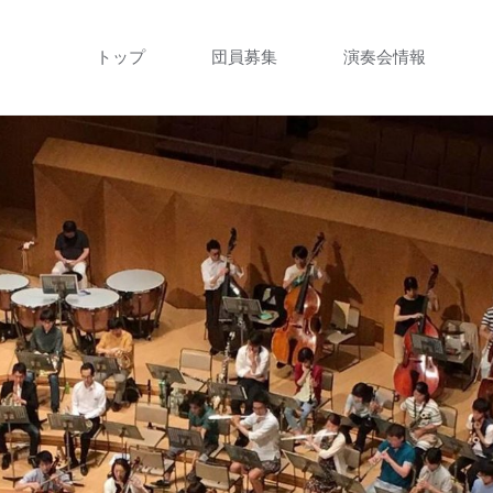
コ
トップ
団員募集
演奏会情報
ン
テ
ン
ツ
へ
ス
キ
ッ