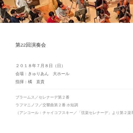
第22回演奏会
２０１８年７月８日（日）
会場：きゅりあん 大ホール
指揮：橘 直貴
ブラームス／セレナーデ第２番
ラフマニノフ／交響曲第２番 ホ短調
（アンコール：チャイコフスキー／「弦楽セレナーデ」より第２楽