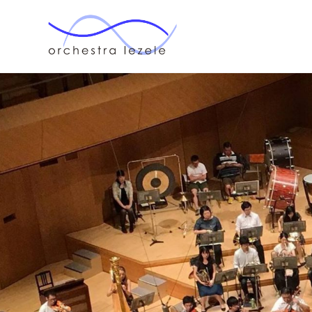
オー
ケス
ト
ラ・
ルゼ
ル