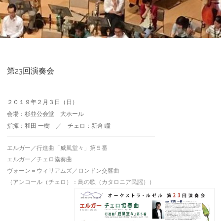
第23回演奏会
２０１９年２月３日（日）
会場：杉並公会堂 大ホール
指揮：和田 一樹 ／ チェロ：新倉 瞳
エルガー／行進曲「威風堂々」第５番
エルガー／チェロ協奏曲
ヴォーン＝ウィリアムズ／ロンドン交響曲
（アンコール（チェロ）：鳥の歌（カタロニア民謡））