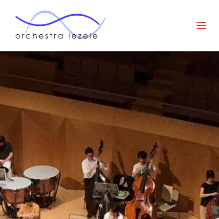
オー
ケス
ト
ラ・
ルゼ
ル