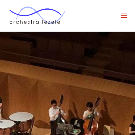
オー
ケス
ト
ラ・
ルゼ
ル