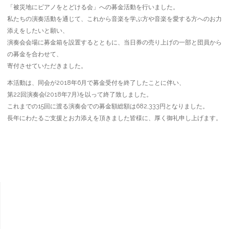
「被災地にピアノをとどける会」への募金活動を行いました。
私たちの演奏活動を通じて、これから音楽を学ぶ方や音楽を愛する方へのお力
添えをしたいと願い、
演奏会会場に募金箱を設置するとともに、当日券の売り上げの一部と団員から
の募金を合わせて、
寄付させていただきました。
本活動は、同会が2018年6月で募金受付を終了したことに伴い、
第22回演奏会(2018年7月)を以って終了致しました。
これまでの15回に渡る演奏会での募金額総額は682,333円となりました。
長年にわたるご支援とお力添えを頂きました皆様に、厚く御礼申し上げます。