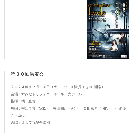
第３０回演奏会
２０２４年１２月１４日（土） 14:00 開演（13:00 開場）
会場：すみだトリフォニーホール 大ホール
指揮：橘 直貴
独唱：中江早希（Sop.） 杉山由紀（Alt.） 金山京介（Ten.） 小池優
介（Bar.）
合唱：オルフ祝祭合唱団