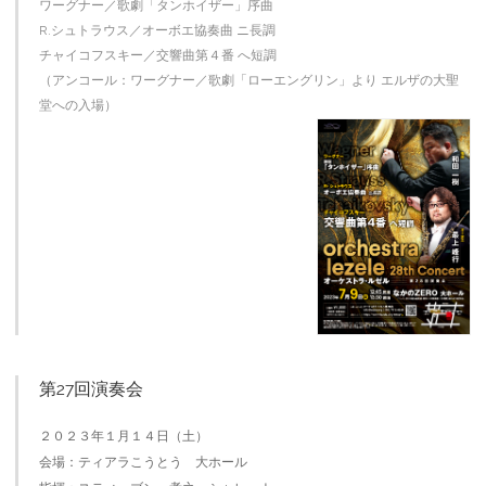
ワーグナー／歌劇「タンホイザー」序曲
R.シュトラウス／オーボエ協奏曲 ニ長調
チャイコフスキー／交響曲第４番 へ短調
（アンコール：ワーグナー／歌劇「ローエングリン」より エルザの大聖
堂への入場）
第27回演奏会
２０２３年１月１４日（土）
会場：ティアラこうとう 大ホール