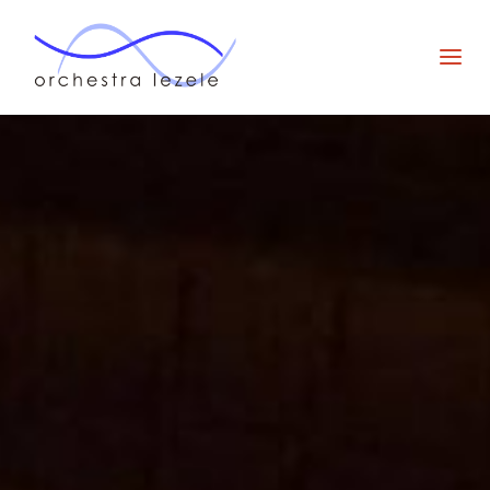
オー
ケス
ト
ラ・
ルゼ
ル