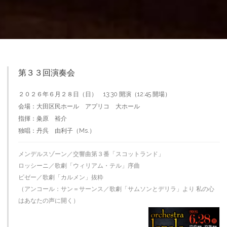
第３３回演奏会
２０２６年６月２８日（日） 13:30 開演（12:45 開場）
会場：大田区民ホール アプリコ 大ホール
指揮：粂原 裕介
独唱：丹呉 由利子（Ms.）
メンデルスゾーン／交響曲第３番「スコットランド」
ロッシーニ／歌劇「ウィリアム・テル」序曲
ビゼー／歌劇「カルメン」抜粋
（アンコール：サン＝サーンス／歌劇「サムソンとデリラ」より 私の心
はあなたの声に開く）