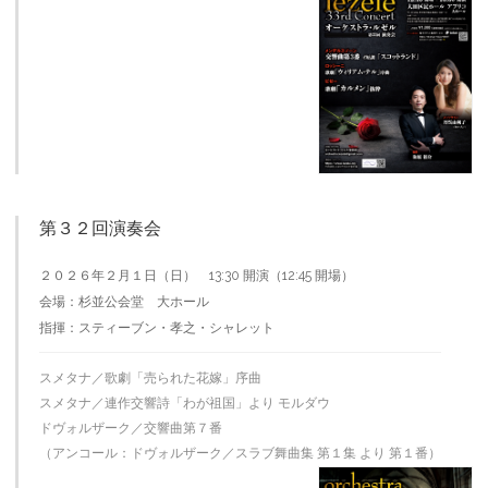
第３２回演奏会
２０２６年２月１日（日） 13:30 開演（12:45 開場）
会場：杉並公会堂 大ホール
指揮：スティーブン・孝之・シャレット
スメタナ／歌劇「売られた花嫁」序曲
スメタナ／連作交響詩「わが祖国」より モルダウ
ドヴォルザーク／交響曲第７番
（アンコール：ドヴォルザーク／スラブ舞曲集 第１集 より 第１番）