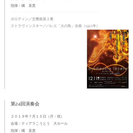
指揮：橘 直貴
ボロディン／交響曲第２番
ストラヴィンスキー／バレエ「火の鳥」全曲（1910年）
第24回演奏会
２０１９年７月１５日（月・祝）
会場：ティアラこうとう 大ホール
指揮：橘 直貴