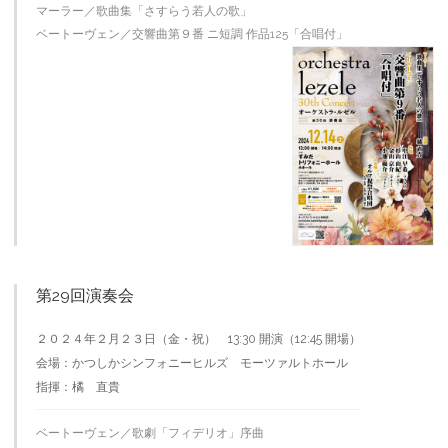
マーラー／歌曲集「さすらう若人の歌」
ベートーヴェン／交響曲第９番 ニ短調 作品125「合唱付」
第29回演奏会
２０２４年２月２３日（金・祝） 13:30 開演（12:45 開場）
会場：かつしかシンフォニーヒルズ モーツァルトホール
指揮：橘 直貴
ベートーヴェン／歌劇「フィデリオ」序曲