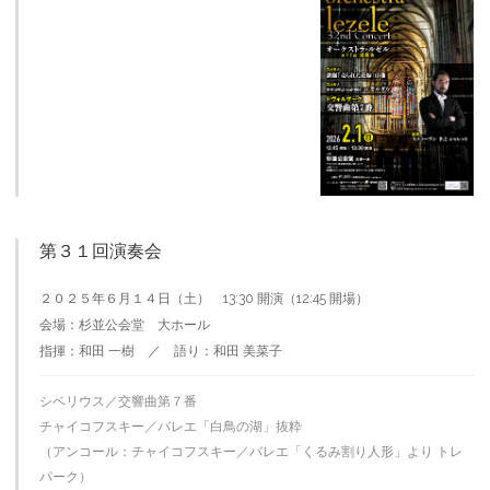
第３１回演奏会
２０２５年６月１４日（土） 13:30 開演（12:45 開場）
会場：杉並公会堂 大ホール
指揮：和田 一樹 ／ 語り：和田 美菜子
シベリウス／交響曲第７番
チャイコフスキー／バレエ「白鳥の湖」抜粋
（アンコール：チャイコフスキー／バレエ「くるみ割り人形」より トレ
パーク）