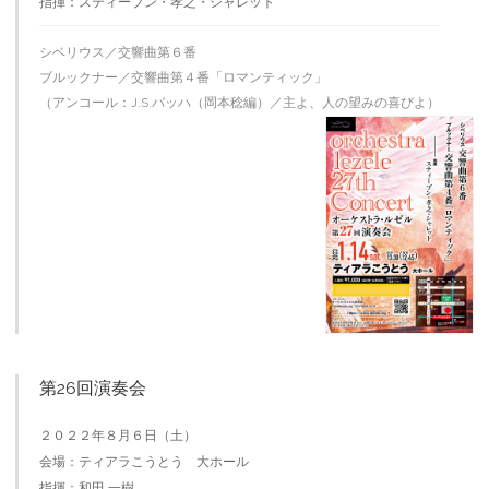
指揮：スティーブン・孝之・シャレット
シベリウス／交響曲第６番
ブルックナー／交響曲第４番「ロマンティック」
（アンコール：J.S.バッハ（岡本稔編）／主よ、人の望みの喜びよ）
第26回演奏会
２０２２年８月６日（土）
会場：ティアラこうとう 大ホール
指揮：和田 一樹