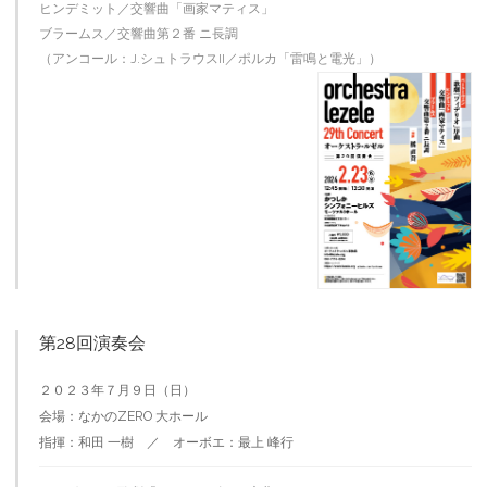
ヒンデミット／交響曲「画家マティス」
ブラームス／交響曲第２番 ニ長調
（アンコール：J.シュトラウスII／ポルカ「雷鳴と電光」）
第28回演奏会
２０２３年７月９日（日）
会場：なかのZERO 大ホール
指揮：和田 一樹 ／ オーボエ：最上 峰行