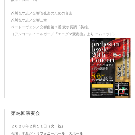
芥川也寸志／交響管弦楽のための音楽
芥川也寸志／交響三章
ベートーヴェン／交響曲第３番 変ホ長調「英雄」
（アンコール：エルガー／「エニグマ変奏曲」より ニムロッド）
第25回演奏会
２０２０年２月１１日（火・祝）
会場：すみだトリフォニーホール 大ホール