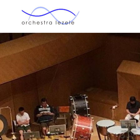
オー
ケス
ト
ラ・
ルゼ
ル