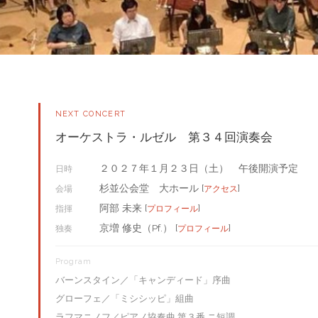
NEXT CONCERT
オーケストラ・ルゼル 第３４回演奏会
２０２７年１月２３日（土） 午後開演予定
日時
杉並公会堂 大ホール [
]
会場
アクセス
阿部 未来 [
]
指揮
プロフィール
京増 修史（Pf.） [
]
独奏
プロフィール
Program
バーンスタイン／「キャンディード」序曲
グローフェ／「ミシシッピ」組曲
ラフマニノフ／ピアノ協奏曲 第３番 ニ短調