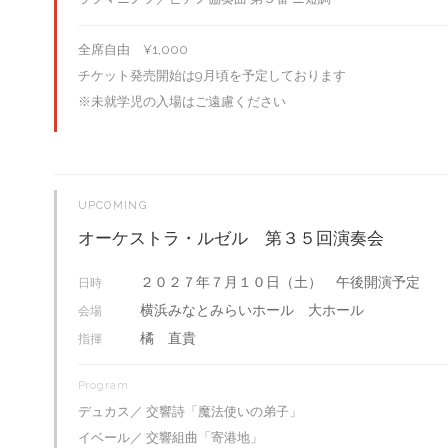
全席自由 ¥1,000
チケット発売開始は9月頃を予定しております
※未就学児の入場はご遠慮ください
UPCOMING
オーケストラ・ルゼル 第３５回演奏会
２０２７年７月１０日（土） 午後開演予定
日時
横浜みなとみらいホール 大ホール
会場
橘 直貴
指揮
Program
デュカス／ 交響詩「魔法使いの弟子」
イベール／ 交響組曲「寄港地」