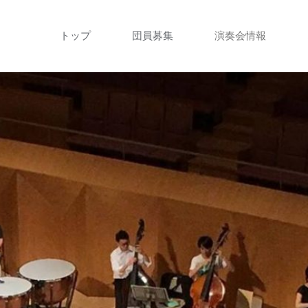
コ
トップ
団員募集
演奏会情報
ン
テ
ン
ツ
へ
ス
キ
ッ