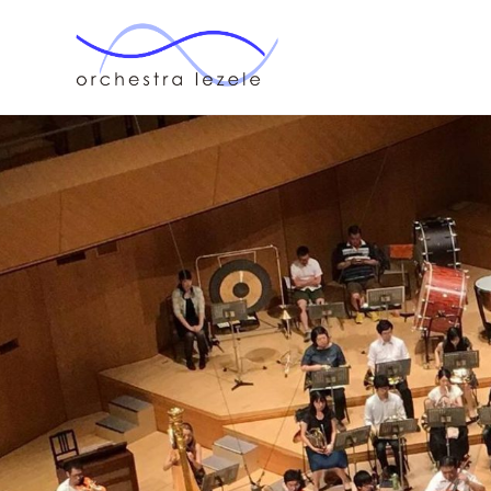
オー
ケス
ト
ラ・
ルゼ
ル