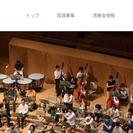
コ
トップ
団員募集
演奏会情報
ン
テ
ン
ツ
へ
ス
キ
ッ