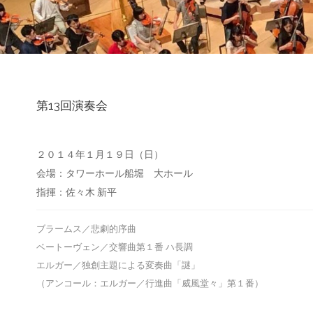
第13回演奏会
２０１４年１月１９日（日）
会場：タワーホール船堀 大ホール
指揮：佐々木 新平
ブラームス／悲劇的序曲
ベートーヴェン／交響曲第１番 ハ長調
エルガー／独創主題による変奏曲「謎」
（アンコール：エルガー／行進曲「威風堂々」第１番）