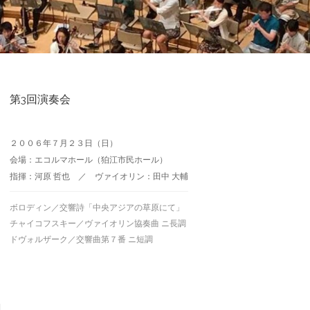
第3回演奏会
２００６年７月２３日（日）
会場：エコルマホール（狛江市民ホール）
指揮：河原 哲也 ／ ヴァイオリン：田中 大輔
ボロディン／交響詩「中央アジアの草原にて」
チャイコフスキー／ヴァイオリン協奏曲 ニ長調
ドヴォルザーク／交響曲第７番 ニ短調