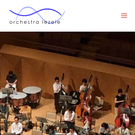
オー
ケス
ト
ラ・
ルゼ
ル