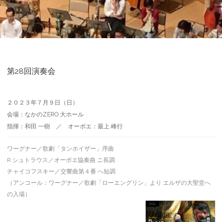
第28回演奏会
２０２３年７月９日（日）
会場：なかのZERO 大ホール
指揮：和田 一樹 ／ オーボエ：最上 峰行
ワーグナー／歌劇「タンホイザー」序曲
R.シュトラウス／オーボエ協奏曲 ニ長調
チャイコフスキー／交響曲第４番 へ短調
（アンコール：ワーグナー／歌劇「ローエングリン」より エルザの大聖堂へ
の入場）