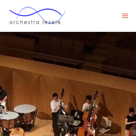
オー
ケス
ト
ラ・
ルゼ
ル