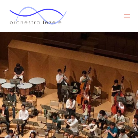
オー
ケス
ト
ラ・
ルゼ
ル