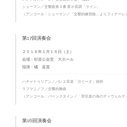
シューマン／交響曲第３番 変ホ長調「ライン」
（アンコール：シューマン／「交響的練習曲」よりフィナーレ
第17回演奏会
２０１６年１月１６日（土）
会場：杉並公会堂 大ホール
指揮：橘 直貴
ハチャトゥリアン／バレエ音楽「ガイーヌ」抜粋
ラフマニノフ／交響的舞曲
（アンコール：バーンスタイン／「管弦楽の為のディヴェルテ
第16回演奏会