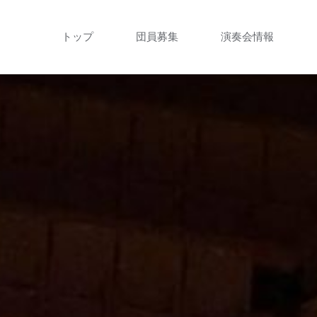
コ
トップ
団員募集
演奏会情報
ン
テ
ン
ツ
へ
ス
キ
ッ