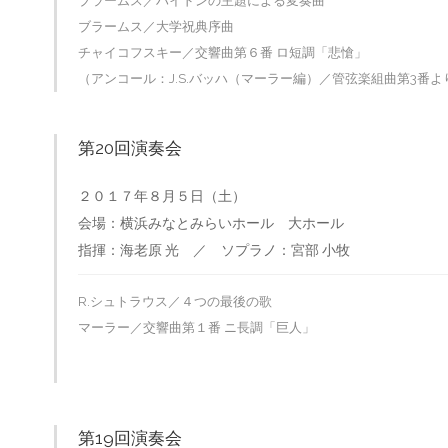
ブラームス／ハイドンの主題による変奏曲
ブラームス／大学祝典序曲
チャイコフスキー／交響曲第６番 ロ短調「悲愴」
（アンコール：J.S.バッハ（マーラー編）／管弦楽組曲第3番より 
第20回演奏会
２０１７年８月５日（土）
会場：横浜みなとみらいホール 大ホール
指揮：海老原 光 ／ ソプラノ：宮部 小牧
R.シュトラウス／４つの最後の歌
マーラー／交響曲第１番 ニ長調「巨人」
第19回演奏会