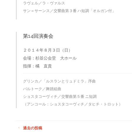
ラヴェル／ラ・ヴァルス
サン＝サーンス／交響曲第３番 ハ短調「オルガン付」
第14回演奏会
２０１４年８月３日（日）
会場：杉並公会堂 大ホール
指揮：橘 直貴
グリンカ／「ルスランとリュドミラ」序曲
バルトーク／舞踏組曲
ショスタコーヴィチ／交響曲第５番 ニ短調
（アンコール：ショスタコーヴィチ／タヒチ・トロット）
過去の投稿