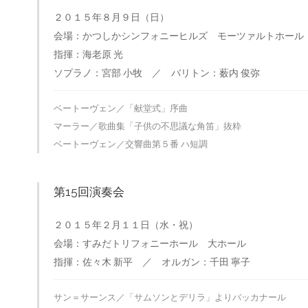
２０１５年８月９日（日）
会場：かつしかシンフォニーヒルズ モーツァルトホール
指揮：海老原 光
ソプラノ：宮部 小牧 ／ バリトン：薮内 俊弥
ベートーヴェン／「献堂式」序曲
マーラー／歌曲集「子供の不思議な角笛」抜粋
ベートーヴェン／交響曲第５番 ハ短調
第15回演奏会
２０１５年２月１１日（水・祝）
会場：すみだトリフォニーホール 大ホール
指揮：佐々木 新平 ／ オルガン：千田 寧子
サン＝サーンス／「サムソンとデリラ」よりバッカナール