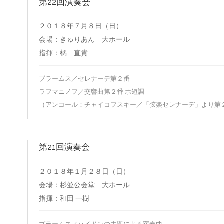
第22回演奏会
２０１８年７月８日（日）
会場：きゅりあん 大ホール
指揮：橘 直貴
ブラームス／セレナーデ第２番
ラフマニノフ／交響曲第２番 ホ短調
（アンコール：チャイコフスキー／「弦楽セレナーデ」より第
第21回演奏会
２０１８年１月２８日（日）
会場：杉並公会堂 大ホール
指揮：和田 一樹