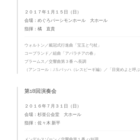
２０１７年１月１５日（日）
会場：めぐろパーシモンホール 大ホール
指揮：橘 直貴
ウォルトン／戴冠式行進曲「宝玉と勺杖」
コープランド／組曲「アパラチアの春」
ブラームス／交響曲第３番 へ長調
（アンコール：J.S.バッハ（レスピーギ編）／「目覚めよと呼
第18回演奏会
２０１６年７月３１日（日）
会場：杉並公会堂 大ホール
指揮：佐々木 新平
メンデルスゾーン／交響曲第１番 ハ短調