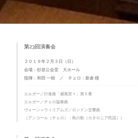
第23回演奏会
２０１９年２月３日（日）
会場：杉並公会堂 大ホール
指揮：和田 一樹 ／ チェロ：新倉 瞳
エルガー／行進曲「威風堂々」第５番
エルガー／チェロ協奏曲
ヴォーン＝ウィリアムズ／ロンドン交響曲
（アンコール（チェロ）：鳥の歌（カタロニア民謡））