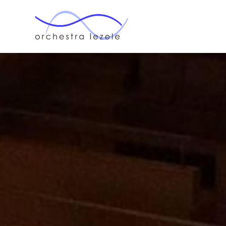
オー
ケス
ト
ラ・
ルゼ
ル