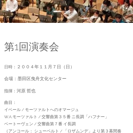
第1回演奏会
２００４年１１月７日（日）
日時：
会場：墨田区曳舟文化センター
河原 哲也
指揮：
曲目：
イベール / モーツァルトへのオマージュ
W.A.モーツァルト / 交響曲第３５番 ニ長調「ハフナー」
ベートーヴェン / 交響曲第７番 イ長調
（アンコール： シューベルト / 「ロザムンデ」より第３幕間奏