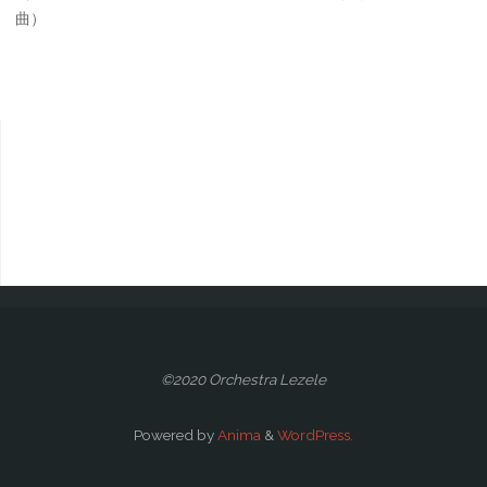
曲）
©2020 Orchestra Lezele
Powered by
Anima
&
WordPress.