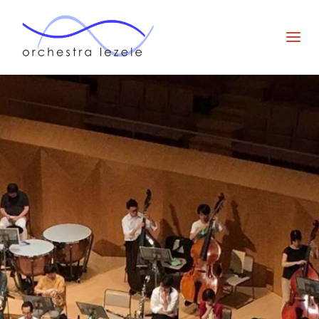
オー
ケス
ト
ラ・
ルゼ
ル