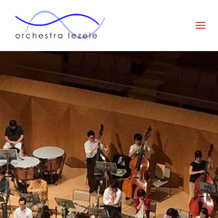
オー
ケス
ト
ラ・
ルゼ
ル